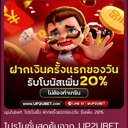
up2ubet โปรโมชั่น ฝากครั้งแรกของวัน รับเพิ่ม 20%
โปรโมชั่นสุดคุ้มจาก UP2UBET